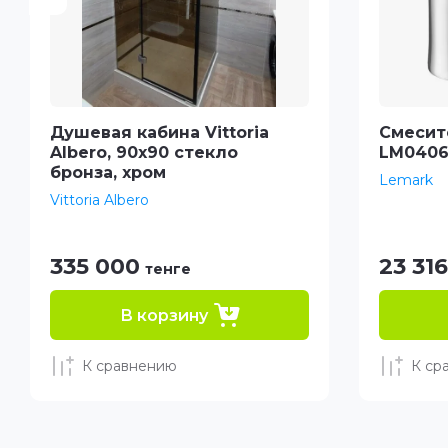
Душевая кабина Vittoria
Смесите
Albero, 90х90 стекло
LM0406
бронза, хром
Lemark
Vittoria Albero
335 000
23 316
тенге
В корзину
К сравнению
К ср