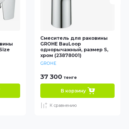
Смеситель для раковины
овины
GROHE BauLoop
Size
однорычажный, размер S,
хром (23878001)
GROHE
37 300
тенге
В корзину
К сравнению