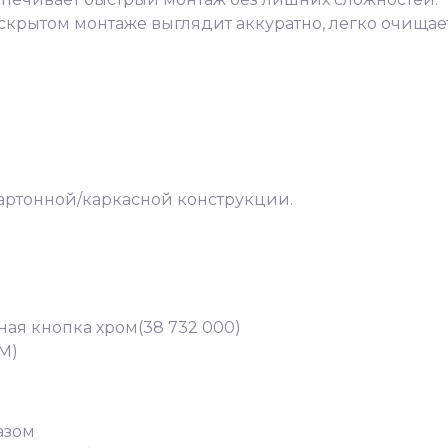
 скрытом монтаже выглядит аккуратно, легко очищае
картонной/каркасной конструкции.
ная кнопка хром(38 732 000)
M)
азом