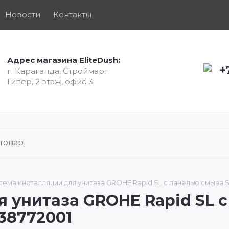
Новости
Контакты
Адрес магазина EliteDush:
+
г. Караганда, Строймарт
Гипер, 2 этаж, офис 3
тема инсталляции для унитаза GROHE Rapid SL с панелью смыва S
 унитаза GROHE Rapid SL с
 38772001