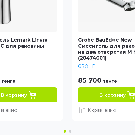
ль Lemark Linara
Grohe BauEdge New
C для раковины
Смеситель для рак
на два отверстия M-
(20474001)
GROHE
85 700
тенге
тенге
В корзину
В корзину
авнению
К сравнению