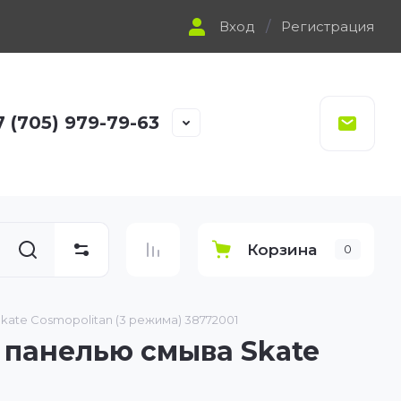
Вход
/
Регистрация
7 (705) 979-79-63
Корзина
0
kate Cosmopolitan (3 режима) 38772001
 панелью смыва Skate