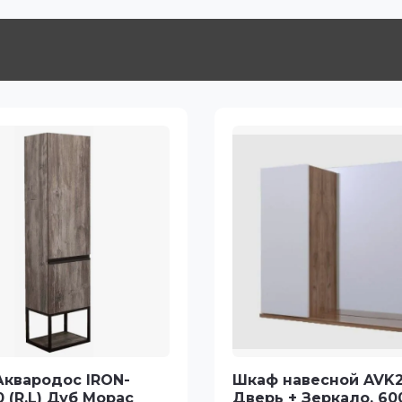
Аквародос IRON-
Шкаф навесной AVK2,
 (R.L) Дуб Морас
Дверь + Зеркало, 60