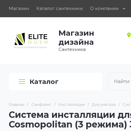
Магазин
Каталог сантехники
О компании
Магазин
дизайна
Сантехника
Каталог
Главная
/
Санфаянс
/
Инсталляции
/
Для унитаза
/
Сис
Система инсталляции для
Cosmopolitan (3 режима)