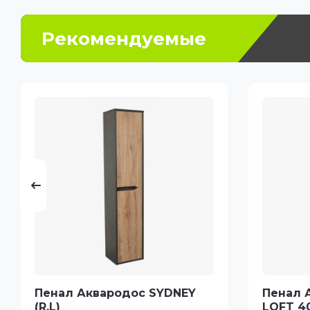
Рекомендуемые
Пенал Аквародос SYDNEY
Пенал 
(R.L)
LOFT 40