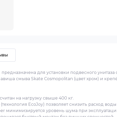
ывы
 предназначена для установки подвесного унитаза 
лавиша смыва Skate Cosmopolitan (цвет хром) и креп
считан на нагрузку свыше 400 кг.
(технология EcoJoy) позволяет снизить расход воды
sper минимизируется уровень шума при эксплуатаци
еспечивает быстрый монтаж без лишних сложностей.