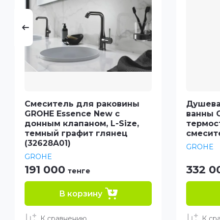
Смеситель для раковины
Душева
GROHE Essence New с
ванны G
донным клапаном, L-Size,
термос
темный графит глянец
смесит
(32628A01)
GROHE
GROHE
191 000
332 0
тенге
В корзину
К сравнению
К ср