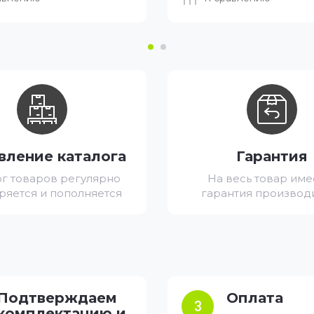
вление каталога
Гарантия
ог товаров регулярно
На весь товар име
ряется и пополняется
гарантия производ
Подтверждаем
Оплата
3
комплектацию и