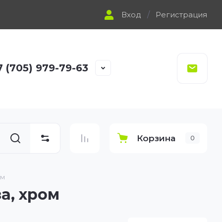
Вход
/
Регистрация
7 (705) 979-79-63
Корзина
0
ом
за, хром