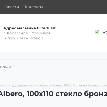
Новости
Контакты
Адрес магазина EliteDush:
+
г. Караганда, Строймарт
Гипер, 2 этаж, офис 3
змер
/
Душевая кабина Vittoria Albero, 100х110 стекло бронза, хр
lbero, 100х110 стекло брон