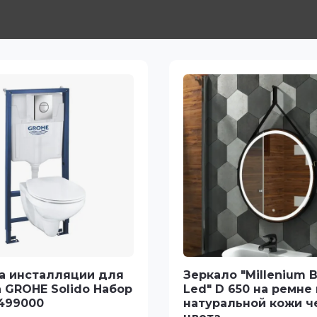
а инсталляции для
Зеркало "Millenium B
 GROHE Solido Набор
Led" D 650 на ремне 
9499000
натуральной кожи ч