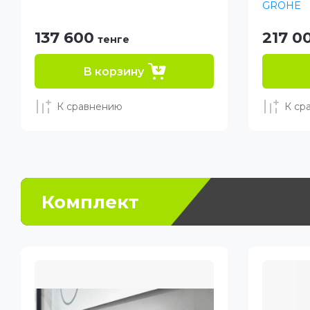
GROHE
137 600
217 0
тенге
В корзину
К сравнению
К ср
Комплект