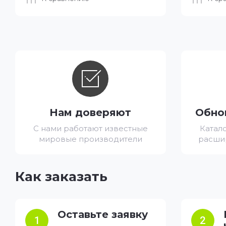
Нам доверяют
Обно
С нами работают известные
Катал
мировые производители
расши
Как заказать
Оставьте заявку
1
2