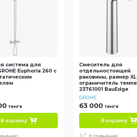
я система для
Смеситель для
ROHE Euphoria 260 с
отдельностоящей
татическим
раковины, размер XL
елем
ограничитель темп
23761001 BauEdge
GROHE
00
63 000
тенге
тенге
В корзину
В корзину
авнению
К сравнению