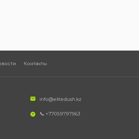
овости
Контакты
info@elitedush.kz
📞 +77059797963