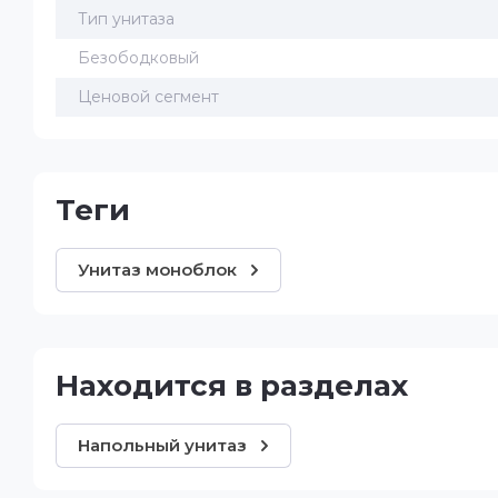
Тип унитаза
Безободковый
Ценовой сегмент
теги
Унитаз моноблок
Находится в разделах
Напольный унитаз