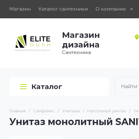
Магазин
Каталог сантехники
О компании
Магазин
дизайна
Сантехника
Каталог
Главная
/
Санфаянс
/
Унитазы
/
Напольный унитаз
/
Ун
Унитаз монолитный SANI