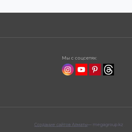
Мы с соцсетях:
Создание сайтов Алматы
— megagroup.kz