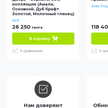
коллекция (Амали,
Аква Род
Основной, Дуб Крафт
Золотой, Молочный глянец)
AVK
26 250
118 4
тенге
В корзину
К сравнению
К ср
Нам доверяют
Обно