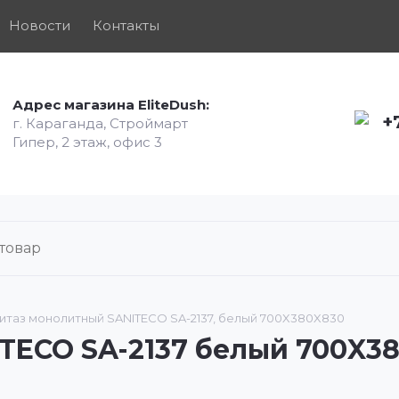
Новости
Контакты
Адрес магазина EliteDush:
+
г. Караганда, Строймарт
Гипер, 2 этаж, офис 3
итаз монолитный SANITECO SA-2137, белый 700X380X830
TECO SA-2137 белый 700X3