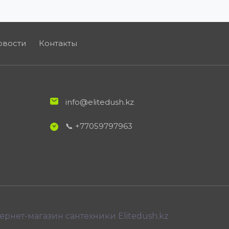
овости
Контакты
info@elitedush.kz
📞 +77059797963
ернет-магазин сантехники Elitedush.kz