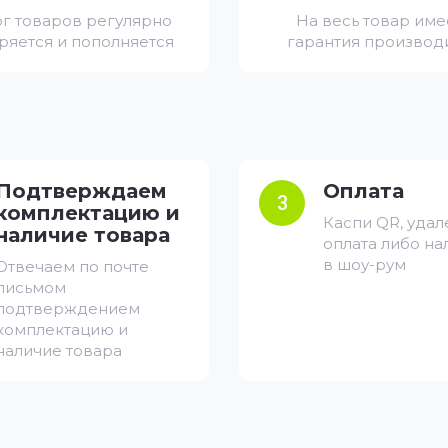
ог товаров регулярно
На весь товар име
ряется и пополняется
гарантия производ
Подтверждаем
Оплата
3
комплектацию и
Каспи QR, удал
наличие товара
оплата либо н
в шоу-рум
Отвечаем по почте
письмом
подтверждением
комплектацию и
наличие товара