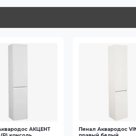
Аквародос АКЦЕНТ
Пенал Аквародос VI
(R) консоль
правый белый