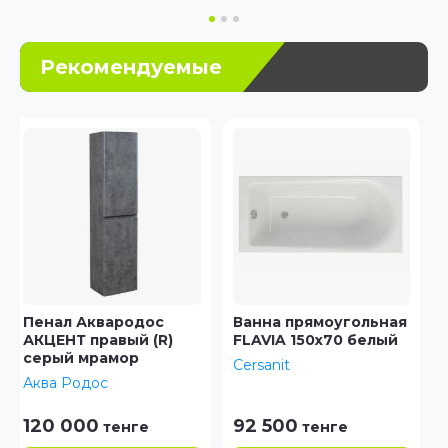
Рекомендуемые
Ванна прямоугольная
Пенал Аквародос
FLAVIA 150x70 белый
АЛЬФА правый( R)
консоль
Cersanit
Аква Родос
92 500
102 400
тенге
тенге