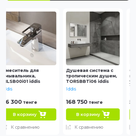
Душевая система с
Смеситель для
тропическим душем,
накладного
TORSBBTi06 iddis
умывальника,
TORSB01i01 iddis
Iddis
Iddis
168 750
53 940
тенге
тенге
В корзину
В корзину
К сравнению
К сравнению