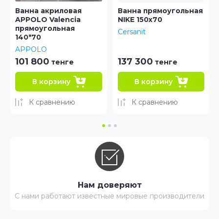
Ванна прямоугольная
Пенал Аквародос
NIKE 150х70
SYDNEY (R.L)
Cersanit
Аква Родос
137 300
96 800
тенге
тенге
В корзину
В корзину
К сравнению
К сравнению
Нам доверяют
С нами работают известные мировые производители