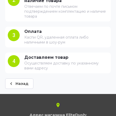
2
наличие товара
Отвечаем по почте письмом
подтверждением комплектацию и наличие
товара
Оплата
3
Каспи QR, удаленная оплата либо
наличными в шоу-рум
Доставляем товар
4
Осуществляем доставку по указанному
вами адресу
Назад
Адрес магазина EliteDush: