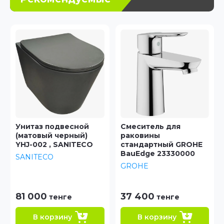
Смеситель для
Смеситель для
раковины
умывальника,
стандартный GROHE
SENSB00i01 iddis
BauEdge 23330000
Iddis
GROHE
37 400
28 800
тенге
тенге
В корзину
В корзину