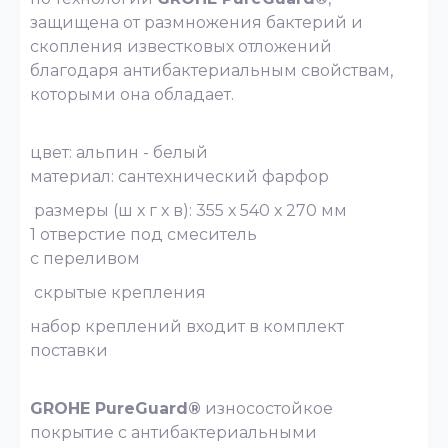
защищена от размножения бактерий и
скопления известковых отложений
благодаря антибактериальным свойствам,
которыми она обладает.
цвет: альпин - белый
материал: сантехнический фарфор
размеры (ш х г х в): 355 х 540 х 270 мм
1 отверстие под смеситель
с переливом
скрытые крепления
набор креплений входит в комплект
поставки
GROHE PureGuard®
износостойкое
покрытие с антибактериальными