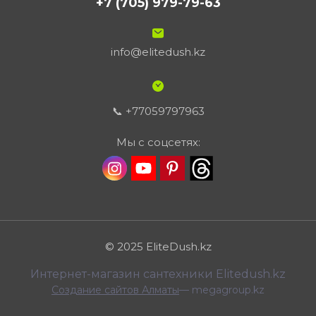
+7 (705) 979-79-63
info@elitedush.kz
📞 +77059797963
Мы с соцсетях:
© 2025 EliteDush.kz
Интернет-магазин сантехники Elitedush.kz
Создание сайтов Алматы
— megagroup.kz