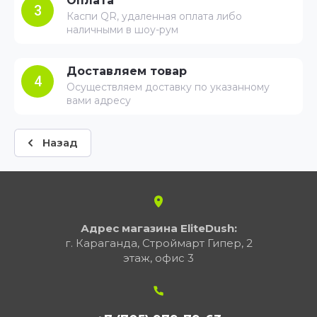
Оплата
3
Каспи QR, удаленная оплата либо
наличными в шоу-рум
Доставляем товар
4
Осуществляем доставку по указанному
вами адресу
Назад
Адрес магазина EliteDush:
г. Караганда, Строймарт Гипер, 2
этаж, офис 3