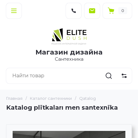
0
Магазин дизайна
Сантехника
Главная
/
Каталог сантехники
/
Qatalog
Katalog plïtkaları men santexnïka