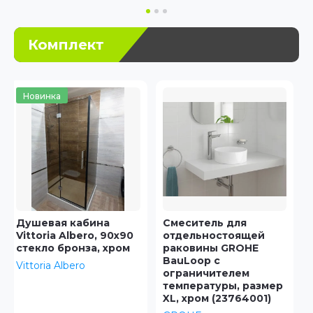
Комплект
Смеситель для
Смеситель для
отдельностоящей
умывальника,
раковины GROHE
TORSB00i01 iddis
BauLoop с
Iddis
ограничителем
температуры, размер
XL, хром (23764001)