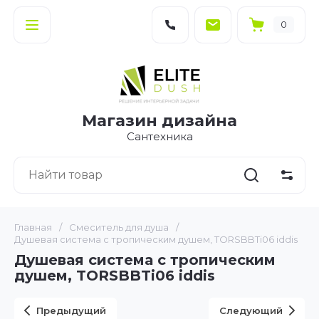
0
Магазин дизайна
Сантехника
Главная
/
Смеситель для душа
/
Душевая система с тропическим душем, TORSBBTi06 iddis
Душевая система с тропическим
душем, TORSBBTi06 iddis
Предыдущий
Следующий