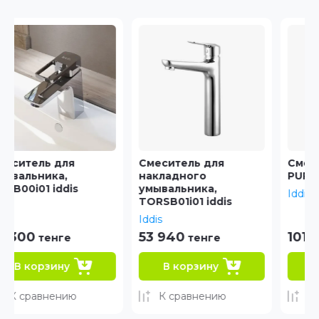
Смеситель для
Смеситель для кухни,
накладного
PURSBPFi05 iddis
умывальника,
Iddis
TORSB01i01 iddis
Iddis
53 940
101 000
тенге
тенге
В корзину
В корзину
К сравнению
К сравнению