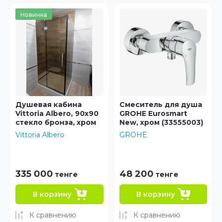
Смеситель для душа
Душевой гарнитур
GROHE Eurosmart
GROHE Euphoria
New, хром (33555003)
(ручной душ, штанга
900 мм, шланг 1750
GROHE
мм), хром (27226001)
GROHE
48 200
65 000
тенге
тенге
В корзину
В корзину
К сравнению
К сравнению