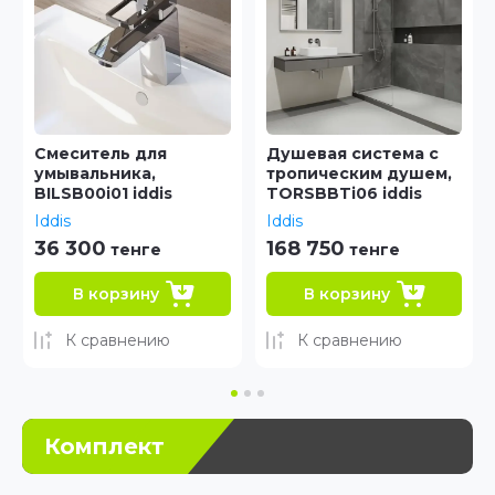
Душевая система с
Смеситель для кухни,
тропическим душем,
PURSBPFi05 iddis
TORSBBTi06 iddis
Iddis
Iddis
168 750
101 000
тенге
тенге
В корзину
В корзину
К сравнению
К сравнению
Комплект