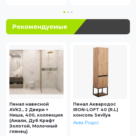
Рекомендуемые
Пенал Аквародос
Ванна акриловая
IRON-LOFT 40 (R.L)
FORMINA BANYO
консоль Sevilya
Minerva 130x70,
Türkiye
Аква Родос
FORMINA BANYO