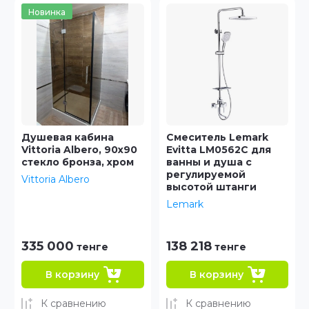
Смеситель Lemark
Душевая система
Evitta LM0562C для
GROHE Euphoria 310,
ванны и душа с
холодный рассвет
регулируемой
матовый
высотой штанги
GROHE
Lemark
138 218
920 000
тенге
тенге
В корзину
В корзину
К сравнению
К сравнению