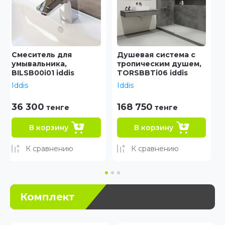
Душевая система с
Смеситель для
тропическим душем,
накладного
TORSBBTi06 iddis
умывальника,
TORSB01i01 iddis
Iddis
Iddis
168 750
53 940
тенге
тенге
В корзину
В корзину
К сравнению
К сравнению
Комплект