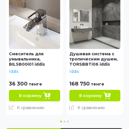
Душевая система с
Смеситель для
тропическим душем,
накладного
TORSBBTi06 iddis
умывальника,
TORSB01i01 iddis
Iddis
Iddis
168 750
53 940
тенге
тенге
В корзину
В корзину
К сравнению
К сравнению