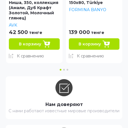
екция
150x80, Türkiye
прямоугольная 170*
фт
FORMINA BANYO
APPOLO
ный
139 000
107 800
тенге
тенге
В корзину
В корзину
К сравнению
К сравнению
Нам доверяют
С нами работают известные мировые производители